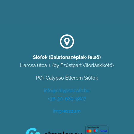
Siófok (Balatonszéplak-felső)
Harcsa utca 1. (by Ezüstpart Vitorláskikötő)
POI: Calypso Étterem Siófok
info@calypsocafe.hu
+36-30-685-9807
Impresszum